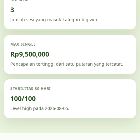
3
Jumlah sesi yang masuk kategori big win.
MAX SINGLE
Rp9,500,000
Pencapaian tertinggi dari satu putaran yang tercatat.
STABILITAS 30 HARI
100/100
Level high pada 2026-08-05.