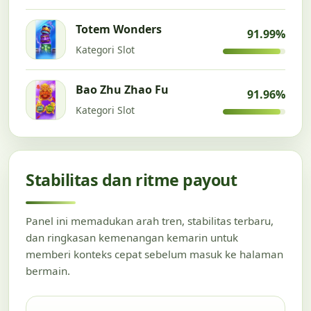
Totem Wonders
91.99%
Kategori Slot
Bao Zhu Zhao Fu
91.96%
Kategori Slot
Stabilitas dan ritme payout
Panel ini memadukan arah tren, stabilitas terbaru,
dan ringkasan kemenangan kemarin untuk
memberi konteks cepat sebelum masuk ke halaman
bermain.