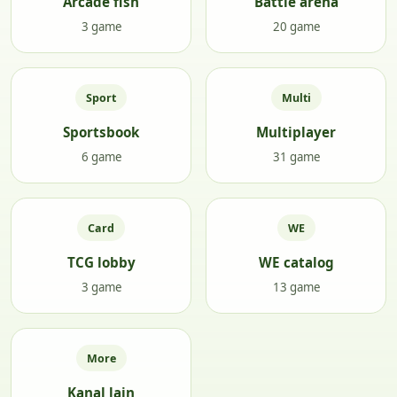
Arcade fish
Battle arena
3 game
20 game
Sport
Multi
Sportsbook
Multiplayer
6 game
31 game
Card
WE
TCG lobby
WE catalog
3 game
13 game
More
Kanal lain