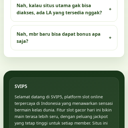
Nah, kalau situs utama gak bisa
+
diakses, ada LA yang tersedia nggak?
Nah, mbr baru bisa dapat bonus apa
+
saja?
SVIP5
Selamat datang di SVIP5, platform slot online
terpercaya di Indonesia yang menawarkan sensasi
bermain kelas dunia. Fitur slot gacor hari ini bikin
main terasa lebih seru, dengan peluang jackpot
yang tetap tinggi untuk setiap member. Situs ini