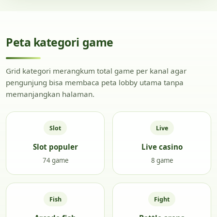
Peta kategori game
Grid kategori merangkum total game per kanal agar
pengunjung bisa membaca peta lobby utama tanpa
memanjangkan halaman.
Slot
Live
Slot populer
Live casino
74 game
8 game
Fish
Fight