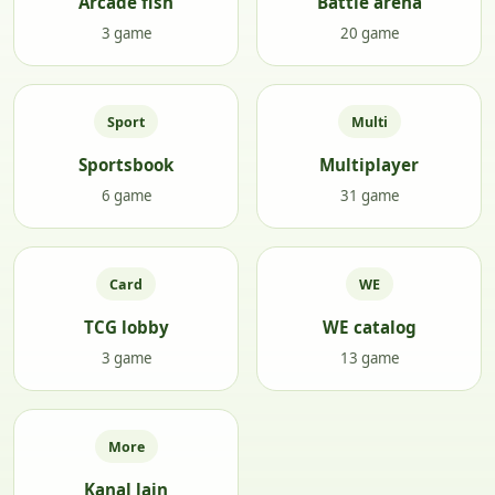
Arcade fish
Battle arena
3 game
20 game
Sport
Multi
Sportsbook
Multiplayer
6 game
31 game
Card
WE
TCG lobby
WE catalog
3 game
13 game
More
Kanal lain