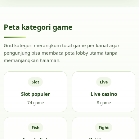
Peta kategori game
Grid kategori merangkum total game per kanal agar
pengunjung bisa membaca peta lobby utama tanpa
memanjangkan halaman.
Slot
Live
Slot populer
Live casino
74 game
8 game
Fish
Fight