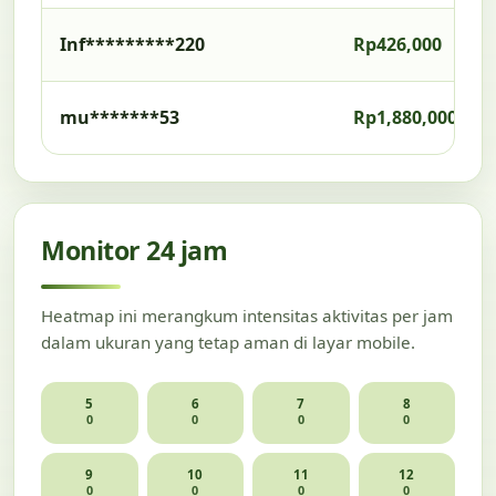
Inf*********220
Rp426,000
mu*******53
Rp1,880,000
Monitor 24 jam
Heatmap ini merangkum intensitas aktivitas per jam
dalam ukuran yang tetap aman di layar mobile.
5
6
7
8
0
0
0
0
9
10
11
12
0
0
0
0