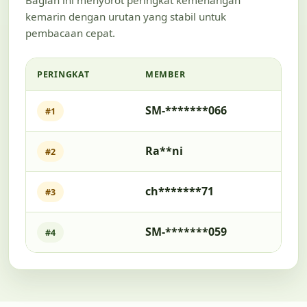
Bagian ini menyorot peringkat kemenangan
kemarin dengan urutan yang stabil untuk
pembacaan cepat.
PERINGKAT
MEMBER
M
SM-*******066
R
#1
Ra**ni
R
#2
ch*******71
R
#3
SM-*******059
R
#4