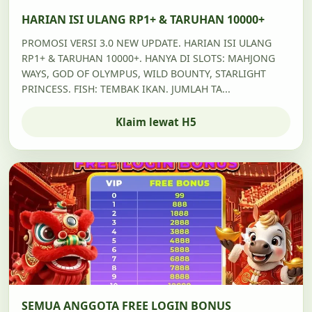
HARIAN ISI ULANG RP1+ & TARUHAN 10000+
PROMOSI VERSI 3.0 NEW UPDATE. HARIAN ISI ULANG
RP1+ & TARUHAN 10000+. HANYA DI SLOTS: MAHJONG
WAYS, GOD OF OLYMPUS, WILD BOUNTY, STARLIGHT
PRINCESS. FISH: TEMBAK IKAN. JUMLAH TA...
Klaim lewat H5
SEMUA ANGGOTA FREE LOGIN BONUS