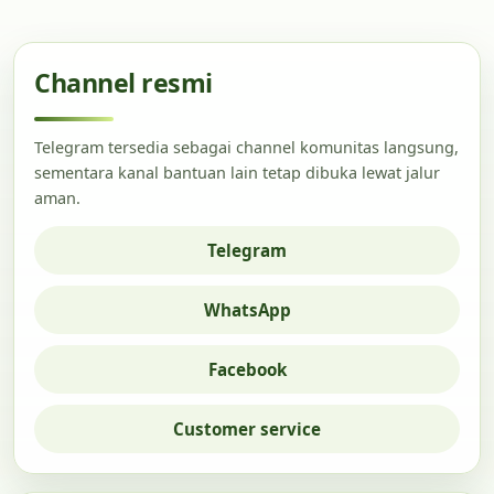
Channel resmi
Telegram tersedia sebagai channel komunitas langsung,
sementara kanal bantuan lain tetap dibuka lewat jalur
aman.
Telegram
WhatsApp
Facebook
Customer service